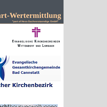
art-Wertermittlung
"part of Hess-Sachverstaendige GmbH"